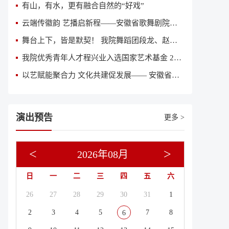
有山，有水，更有融合自然的“好戏”
云端传徽韵 艺播启新程——安徽省歌舞剧院获评全国“艺播计划”创新院团
舞台上下，皆是默契！ 我院舞蹈团段龙、赵亚丽入围“2026意大利国际舞蹈人才大赛”全球总决赛
我院优秀青年人才程兴业入选国家艺术基金 2026 年度艺术人才培训资助项目《当代舞创作人才培训》参训名单
以艺赋能聚合力 文化共建促发展—— 安徽省歌舞剧院与中鼎集团签订文化共建合作协议
演出预告
更多 >
<
>
2026年08月
日
一
二
三
四
五
六
26
27
28
29
30
31
1
2
3
4
5
7
8
6