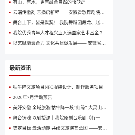
有山，有水，更有融合自然的“好戏”
云端传徽韵 艺播启新程——安徽省歌舞剧院获评全国“艺播计划”创新院团
舞台上下，皆是默契！ 我院舞蹈团段龙、赵亚丽入围“2026意大利国际舞蹈人才大赛”全球总决赛
我院优秀青年人才程兴业入选国家艺术基金 2026 年度艺术人才培训资助项目《当代舞创作人才培训》参训名单
以艺赋能聚合力 文化共建促发展—— 安徽省歌舞剧院与中鼎集团签订文化共建合作协议
最新资讯
牯牛降文旅项目NPC服装设计、制作服务项目
2026年7月活动预告
美好安徽 全域旅游|牯牛降一段“仙缘” 大灵山一曲恋歌
舞台铸魂 以剧授课｜我院原创音乐剧《有一天》亮相省国资委、省直专题党课舞台
锚定目标 激活动能 共绘文旅演艺蓝图 ——安徽省歌舞剧院（安徽省演出公司）召开2026年第二季度经营分析会