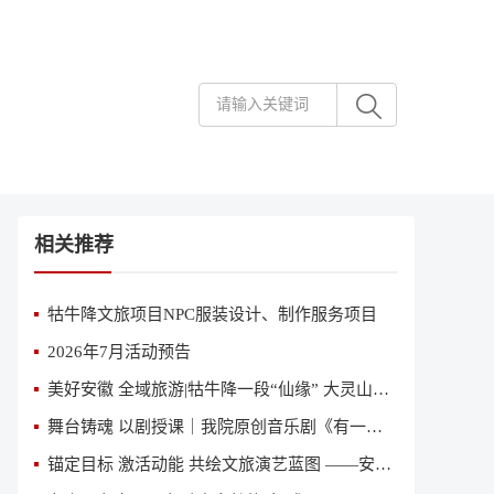
相关推荐
牯牛降文旅项目NPC服装设计、制作服务项目
2026年7月活动预告
美好安徽 全域旅游|牯牛降一段“仙缘” 大灵山一曲恋歌
舞台铸魂 以剧授课｜我院原创音乐剧《有一天》亮相省国资委、省直专题党课舞台
锚定目标 激活动能 共绘文旅演艺蓝图 ——安徽省歌舞剧院（安徽省演出公司）召开2026年第二季度经营分析会