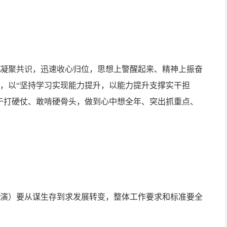
凝聚共识，迅速收心归位，思想上警醒起来、精神上振奋
，以“坚持学习实现能力提升，以能力提升支撑实干担
于打硬仗、敢啃硬骨头，做到心中想全年、突出抓重点、
（省演）要从谋生存到求发展转变，整体工作要求和标准要全